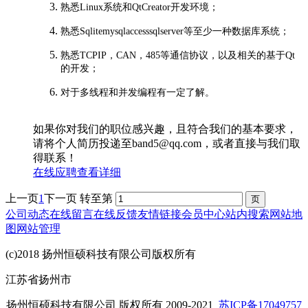
熟悉Linux系统和QtCreator开发环境；
熟悉Sqlitemysqlaccesssqlserver等至少一种数据库系统；
熟悉TCPIP，CAN，485等通信协议，以及相关的基于Qt
的开发；
对于多线程和并发编程有一定了解。
如果你对我们的职位感兴趣，且符合我们的基本要求，
请将个人简历投递至band5@qq.com，或者直接与我们取
得联系！
在线应聘
查看详细
上一页
1
下一页
转至第
公司动态
在线留言
在线反馈
友情链接
会员中心
站内搜索
网站地
图
网站管理
(c)2018 扬州恒硕科技有限公司版权所有
江苏省扬州市
扬州恒硕科技有限公司 版权所有 2009-2021
苏ICP备17049757